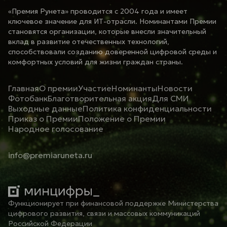
«Премия Рунета» проводится с 2004 года и имеет
ключевое значение для ИТ-отрасли. Номинантами Премии
становятся организации, которые внесли значительный
вклад в развитие отечественных технологий,
способствовали созданию доверенной цифровой среды и
комфортных условий для жизни граждан страны.
Главная
О премии
Участие
Номинанты
Новости
Фотобанк
Благотворительная акция
Для СМИ
Выходные данные
Политика конфиденциальности
Приказ о Премии
Положение о Премии
Народное голосование
info@premiaruneta.ru
Функционирует при финансовой поддержке Министерства
цифрового развития, связи и массовых коммуникаций
Российской Федерации