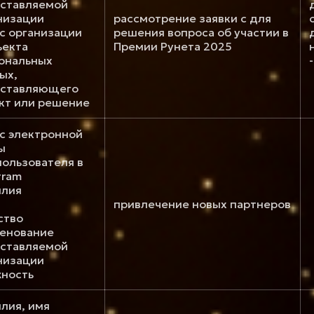
ставляемой
низации
рассмотрение заявки с для
с организации
решения вопроса об участии в
ъекта
Премии Рунета 2025
ональных
ых,
ставляющего
кт или решение
с электронной
ы
пользователя в
gram
лия
привлечение новых партнеров
ство
енование
ставляемой
низации
ность
лия, имя