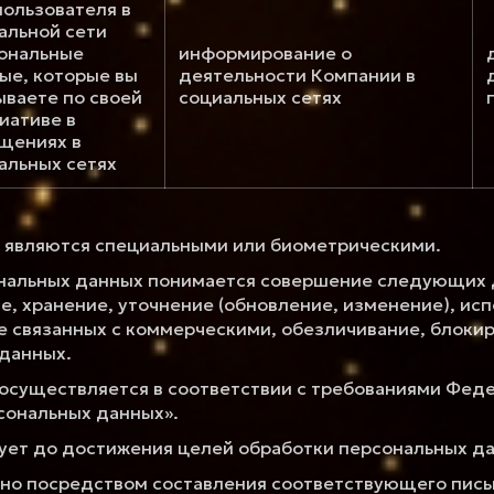
пользователя в
альной сети
ональные
информирование о
ые, которые вы
деятельности Компании в
ываете по своей
социальных сетях
иативе в
щениях в
альных сетях
 являются специальными или биометрическими.
нальных данных понимается совершение следующих д
, хранение, уточнение (обновление, изменение), ис
е связанных с коммерческими, обезличивание, блокир
данных.
осуществляется в соответствии с требованиями Феде
сональных данных».
ует до достижения целей обработки персональных д
ано посредством составления соответствующего пись