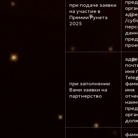
пред
при подаче заявки
орга
на участие в
адре
Премии Рунета
/суб
2025
перс
данн
пред
прое
адре
почт
имя 
Tele
при заполнении
фами
Вами заявки на
имя
партнерство
отче
наим
пред
орга
долж
фами