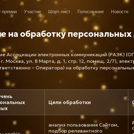
 премии
Участие
Шорт-лист
Голосование
Новости
ие на обработку персональных
ие Ассоциации электронных коммуникаций (РАЭК) (ОГ
. Москва, ул. 8 Марта, д. 1, стр. 12, помещ. 2/7), элек
оответственно – Оператора) на обработку персональны
чень
ональных
Цели обработки
ных
анализ пользования Сайтом,
подбор релевантного
ы cookie