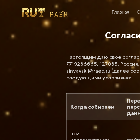
Главная
О
Соглас
Настоящим даю свое соглас
7719286665, 127083, Россия, г
sinyavskii@raec.ru (далее с
следующими условиями:
Пере
Когда собираем
перс
дан
при
использовании
файл