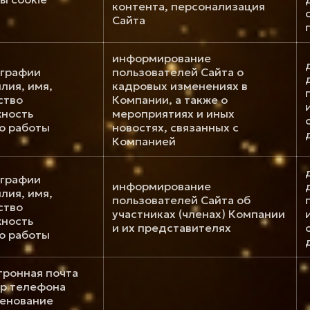
контента, персонализация
Сайта
информирование
графии
пользователей Сайта о
лия, имя,
кадровых изменениях в
ство
Компании, а также о
ность
мероприятиях и иных
о работы
новостях, связанных с
Компанией
графии
информирование
лия, имя,
пользователей Сайта об
ство
участниках (членах) Компании
ность
и их представителях
о работы
тронная почта
р телефона
енование