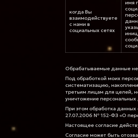
имя 
соци
когда Вы
перс
взаимодействуете
данн
с нами в
указ
социальных сетях
иниц
сооб
соци
Обрабатываемые данные не
Под обработкой моих персо
систематизацию, накопление
третьим лицам для целей, н
уничтожение персональных 
При этом обработка данных 
27.07.2006 № 152-ФЗ «О пер
Настоящее согласие действ
Согласие может быть отозв